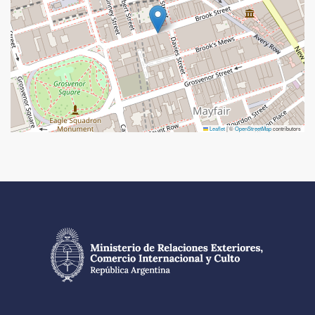
Leaflet
|
©
OpenStreetMap
contributors