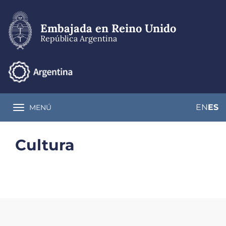
Pasar
al
contenido
Embajada en Reino Unido
principal
República Argentina
EN
ES
MENÚ
Toggle navigation
Cultura