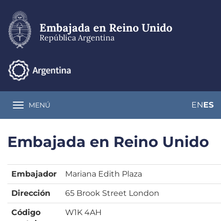
Pasar
al
contenido
Embajada en Reino Unido
principal
República Argentina
EN
ES
MENÚ
Toggle navigation
Embajada en Reino Unido
Embajador
Mariana Edith Plaza
Dirección
65 Brook Street London
Código
W1K 4AH