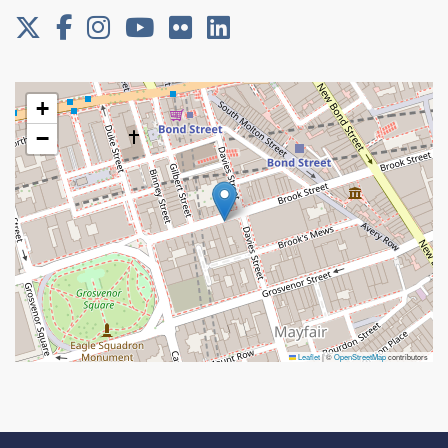
+
−
Leaflet
|
©
OpenStreetMap
contributors